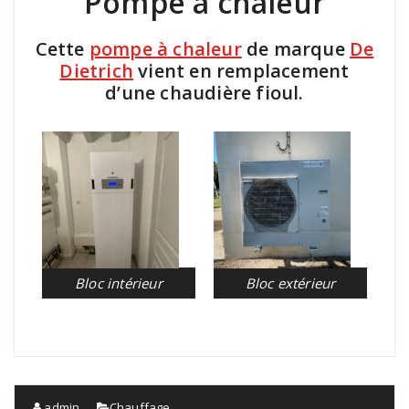
Pompe à chaleur
Cette
pompe à chaleur
de marque
De
Dietrich
vient en remplacement
d’une chaudière fioul.
Bloc intérieur
Bloc extérieur
admin
Chauffage