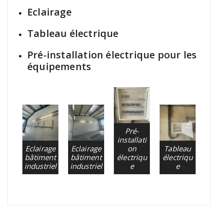
Eclairage
Tableau électrique
Pré-installation électrique pour les
équipements
Pré-
installati
Eclairage
Eclairage
on
Tableau
bâtiment
bâtiment
électriqu
électriqu
industriel
industriel
e
e