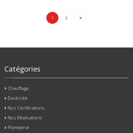
Pagination
1
2
des
publications
Catégories
Chauffage
Electricité
Nos Certifications
Nos Réalisations
Plomberie