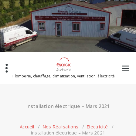
Skip
to
content
Plomberie, chauffage, climatisation, ventilation, électricité
Installation électrique – Mars 2021
Accueil
/
Nos Réalisations
/
Electricité
/
Installation électrique – Mars 2021