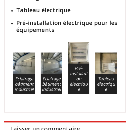
Tableau électrique
Pré-installation électrique pour les
équipements
Pré-
installati
Eclairage
Eclairage
on
Tableau
bâtiment
bâtiment
électriqu
électriqu
industriel
industriel
e
e
Laisser un commentaire